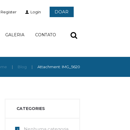
DOAR
Register
Login
GALERIA
CONTATO
ome
Blog
Attachment: IMG_5620
CATEGORIES
Nenhuma categoria